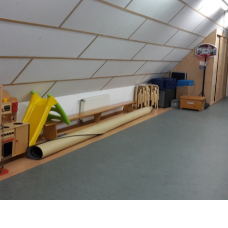
Aktivitäten in der Alten
Bilder
Schule
Schützenfest 2024
cht zum Steg
Montags
ige seit
Schützenfest 2023
Dienstags
Schützenfest 2022
 seit
Mittwochs
Schützenfest 2021
Donnerstags
Schützenfest 2020
Freitag
Schützenfest 2019
Schützenfest 2018
Schützenfest 2017
Schützenfest 2016
Grußwort des Königs
2016
Schützenfest 2015
Grußwort des Königs
Grußwort des Oberst