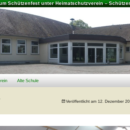
zum Schützenfest unter Heimatschutzverein – Schützen
rein
Alte Schule
026
Geschichte Alte Schule
3
Veröffentlicht am
12. Dezember 2
Bilder
Preise und Buchung
chiv
Schützenfest 2025