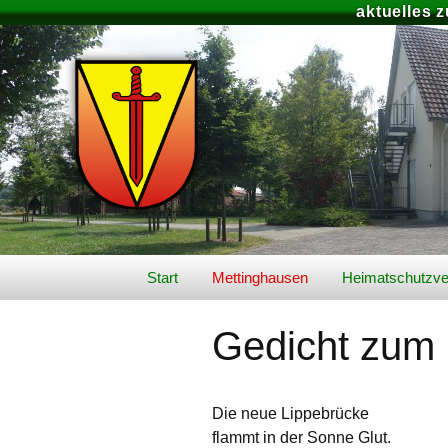
aktuelles 
Zum
Start
Mettinghausen
Heimatschutzve
Inhalt
springen
Video’s
Schützenfest 2
Gedicht zum
Geschichte
Unser aktuelles
Königspaar
Lage & Landschaft
Die neue Lippebrücke
Schützenfest-Ar
flammt in der Sonne Glut.