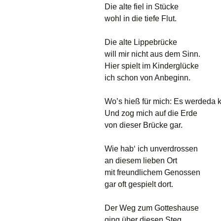
Unser Dorf hat Zukunft
2011
Die alte fiel in Stücke
Vorstand
wohl in die tiefe Flut.
Der “Steg”
2014
Gedi
Jungschützenkön
Die alte Lippebrücke
2009
Ortsvorsteher
2017
will mir nicht aus dem Sinn.
Unsere Regenten
Hier spielt im Kinderglücke
1913
2022
ich schon von Anbeginn.
Historie
Wo’s hieß für mich: Es werdeda 
Und zog mich auf die Erde
Aufnahme
von dieser Brücke gar.
Satzung
Wie hab‘ ich unverdrossen
an diesem lieben Ort
Sponsoren
mit freundlichem Genossen
Vorstand intern
gar oft gespielt dort.
Der Weg zum Gotteshause
ging über diesen Steg.