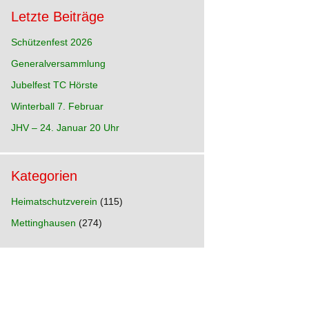
Letzte Beiträge
Schützenfest 2026
Generalversammlung
hre
Jubelfest TC Hörste
p
n)
Winterball 7. Februar
hre
JHV – 24. Januar 20 Uhr
Kategorien
hre
e
Heimatschutzverein
(115)
Mettinghausen
(274)
hre
d
hre
ia