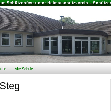
zum Schützenfest unter Heimatschutzverein – Schützen
rein
Alte Schule
026
Geschichte Alte Schule
 Steg
Bilder
Preise und Buchung
chiv
Schützenfest 2025