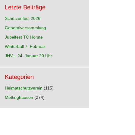
Letzte Beiträge
Schützenfest 2026
Generalversammlung
hre
Jubelfest TC Hörste
p
n)
Winterball 7. Februar
hre
JHV – 24. Januar 20 Uhr
Kategorien
hre
e
Heimatschutzverein
(115)
Mettinghausen
(274)
hre
d
hre
ia