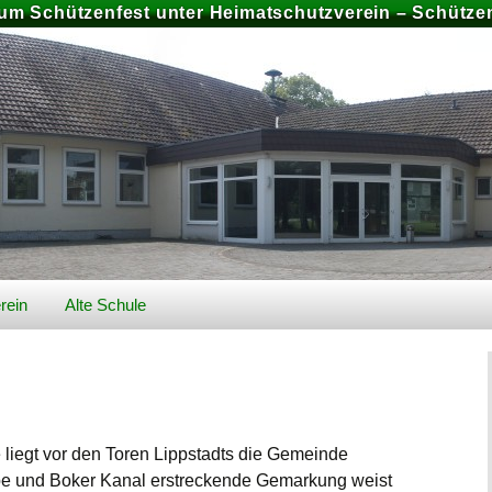
zum Schützenfest unter Heimatschutzverein – Schützen
rein
Alte Schule
026
Geschichte Alte Schule
Bilder
 liegt vor den Toren Lippstadts die Gemeinde
Preise und Buchung
chiv
Schützenfest 2025
pe und Boker Kanal erstreckende Gemarkung weist