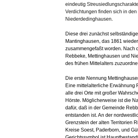
Unser Dorf hat Zukunft
2011
eindeutig Streusiedlungscharakte
Vorstand
Verdichtungen finden sich in de
Der “Steg”
2014
Gedi
Niederdedinghausen.
Jungschützenkön
2009
Ortsvorsteher
2017
Diese drei zunächst selbständi
Unsere Regenten
Mantinghausen, das 1861 wieder
1913
2022
zusammengefaßt worden. Nach de
Rebbeke, Mettinghausen und Ni
Historie
des frühen Mittelalters zuzuordne
Aufnahme
Die erste Nennung Mettinghausen
Eine mittelalterliche Erwähnung 
Satzung
alle drei Orte mit großer Wahrsche
Hörste. Möglicherweise ist die N
Sponsoren
dafür, daß in der Gemeinde Rebb
Vorstand intern
entstanden ist. An der nordwest
Grenzstein der alten Territorien 
Kreise Soest, Paderborn, und Güt
Gerichtssymbol ist Hauptbestan