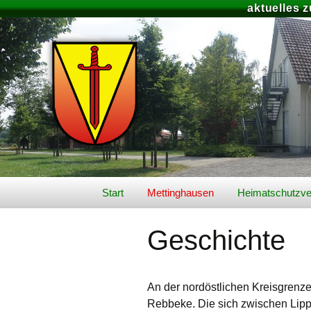
aktuelles 
Zum
Start
Mettinghausen
Heimatschutzve
Inhalt
springen
Video’s
Schützenfest 2
Geschichte
Geschichte
Unser aktuelles
Königspaar
Lage & Landschaft
An der nordöstlichen Kreisgrenze
Schützenfest-Ar
Rebbeke. Die sich zwischen Lip