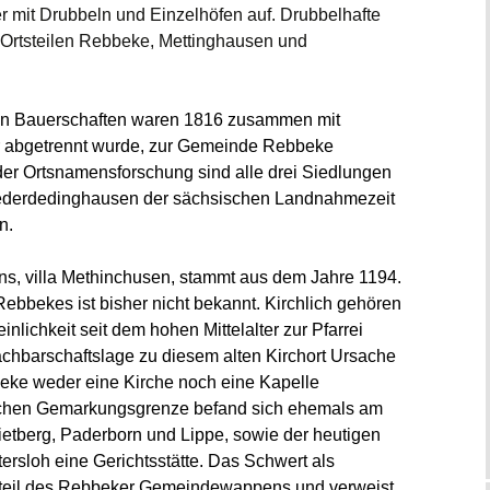
Aktivitäten in der Alten
Bilder
r mit Drubbeln und Einzelhöfen auf. Drubbelhafte
Schule
Schützenfest 2024
n Ortsteilen Rebbeke, Mettinghausen und
cht zum Steg
Montags
ige seit
Schützenfest 2023
Dienstags
gen Bauerschaften waren 1816 zusammen mit
Schützenfest 2022
 seit
 abgetrennt wurde, zur Gemeinde Rebbeke
Mittwochs
r Ortsnamensforschung sind alle drei Siedlungen
Schützenfest 2021
ederdedinghausen der sächsischen Landnahmezeit
Donnerstags
n.
Schützenfest 2020
Freitag
Schützenfest 2019
s, villa Methinchusen, stammt aus dem Jahre 1194.
Rebbekes ist bisher nicht bekannt. Kirchlich gehören
Schützenfest 2018
inlichkeit seit dem hohen Mittelalter zur Pfarrei
achbarschaftslage zu diesem alten Kirchort Ursache
Schützenfest 2017
eke weder eine Kirche noch eine Kapelle
lichen Gemarkungsgrenze befand sich ehemals am
Schützenfest 2016
Grußwort des Königs
Rietberg, Paderborn und Lippe, sowie der heutigen
2016
ersloh eine Gerichtsstätte. Das Schwert als
Schützenfest 2015
Grußwort des Königs
dteil des Rebbeker Gemeindewappens und verweist
Grußwort des Oberst