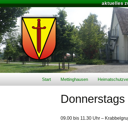
aktuelles 
Zum
Start
Mettinghausen
Heimatschutzve
Inhalt
springen
Video’s
Schützenfest 2
Donnerstags
Geschichte
Unser aktuelles
Königspaar
Lage & Landschaft
09.00 bis 11.30 Uhr – Krabbelgr
Schützenfest-Ar