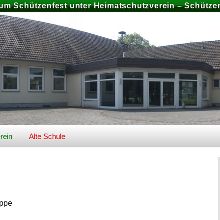
zum Schützenfest unter Heimatschutzverein – Schützen
rein
Alte Schule
026
Geschichte Alte Schule
Bilder
uppe
Preise und Buchung
chiv
Schützenfest 2025