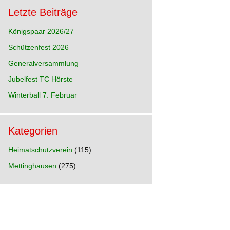
Letzte Beiträge
Königspaar 2026/27
Schützenfest 2026
hre
Generalversammlung
p
n)
Jubelfest TC Hörste
hre
Winterball 7. Februar
Kategorien
hre
e
Heimatschutzverein
(115)
Mettinghausen
(275)
hre
d
hre
ia