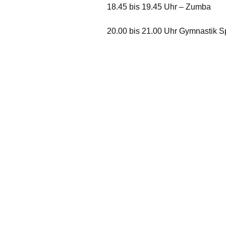
Unser Dorf hat Zukunft
2011
18.45 bis 19.45 Uhr – Zumba
Vorstand
Der “Steg”
2014
Gedi
20.00 bis 21.00 Uhr Gymnastik S
Jungschützenkön
2009
Ortsvorsteher
2017
Unsere Regenten
1913
2022
Historie
Aufnahme
Satzung
Sponsoren
Vorstand intern