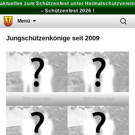
aktuelles zum Schützenfest unter Heimatschutzverein
– Schützenfest 2026 !
Zum
Suchen
Menü
Inhalt
nach:
springen
Jungschützenkönige seit 2009
2025 Noah Wien
2024 Gordon Korf