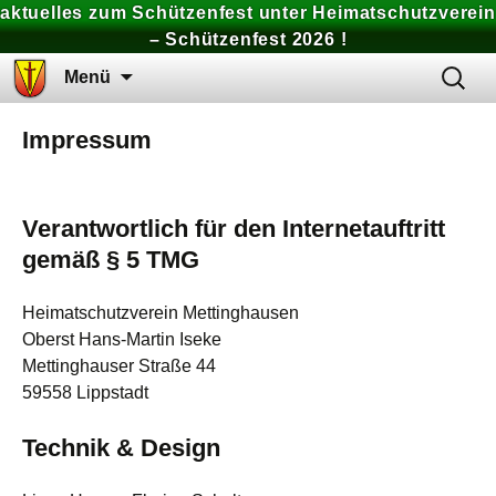
aktuelles zum Schützenfest unter Heimatschutzverein
– Schützenfest 2026 !
Zum
Suchen
Menü
Inhalt
nach:
springen
Impressum
Verantwortlich für den Internetauftritt
gemäß § 5 TMG
Heimatschutzverein Mettinghausen
Oberst Hans-Martin Iseke
Mettinghauser Straße 44
59558 Lippstadt
Technik & Design