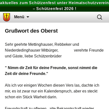
aktuelles zum Schützenfest unter Heimatschutzverein
– Schützenfest 2026 !
Zum
Suchen
Menü
Inhalt
nach:
springen
Grußwort des Oberst
Sehr geehrte Mettinghauser, Rebbeker und
Niederdedinghauser Mitbürger, verehrte Freunde
und Gäste, liebe Schützenbrüder
“ Nimm dir Zeit für deine Freunde, sonst nimmt die
Zeit dir deine Freunde.“
Als ich vor einigen Wochen diesen Vers las, dachte ich
mir, es ist zwar nur ein Kalenderspruch, aber es steckt
schon ein Stück Warheit darin.
Freundschaft zu pflegen, alte Bekanntschaft wieder