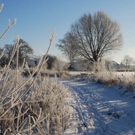
Aktivitäten in der Alten
Bilder
Schule
Schützenfest 2024
cht zum Steg
Montags
ige seit
Schützenfest 2023
Dienstags
Schützenfest 2022
 seit
Mittwochs
Schützenfest 2021
Donnerstags
Schützenfest 2020
Freitag
Schützenfest 2019
Schützenfest 2018
Schützenfest 2017
Schützenfest 2016
Grußwort des Königs
2016
Schützenfest 2015
Grußwort des Königs
Grußwort des Oberst