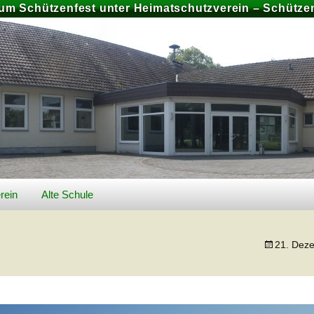
zum Schützenfest unter Heimatschutzverein – Schützen
rein
Alte Schule
026
Geschichte Alte Schule
21. Dez
Bilder
Preise und Buchung
chiv
Schützenfest 2025