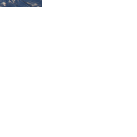
hre
p
n)
hre
hre
e
hre
d
hre
ia