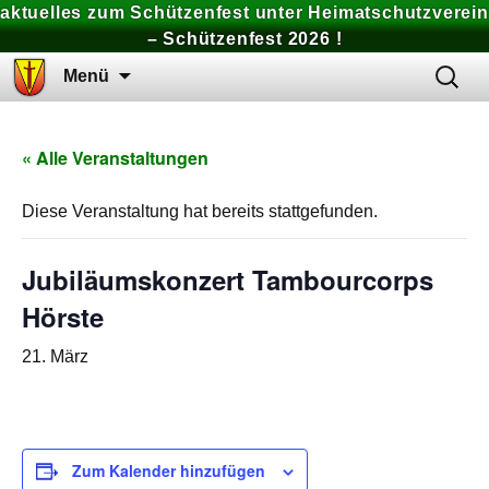
aktuelles zum Schützenfest unter Heimatschutzverein
– Schützenfest 2026 !
Zum
Suchen
Menü
Inhalt
nach:
springen
« Alle Veranstaltungen
Diese Veranstaltung hat bereits stattgefunden.
Jubiläumskonzert Tambourcorps
Hörste
21. März
Zum Kalender hinzufügen