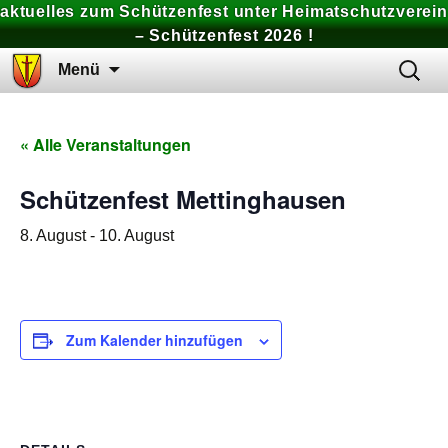
aktuelles zum Schützenfest unter Heimatschutzverein
– Schützenfest 2026 !
Zum
Suchen
Menü
Inhalt
nach:
springen
« Alle Veranstaltungen
Schützenfest Mettinghausen
8. August
-
10. August
Zum Kalender hinzufügen