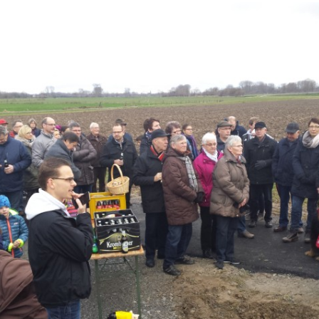
Aktivitäten in der Alten
Bilder
Schule
Schützenfest 2024
cht zum Steg
Montags
ige seit
Schützenfest 2023
Dienstags
Schützenfest 2022
 seit
Mittwochs
Schützenfest 2021
Donnerstags
Schützenfest 2020
Freitag
Schützenfest 2019
Schützenfest 2018
Schützenfest 2017
Schützenfest 2016
Grußwort des Königs
2016
Schützenfest 2015
Grußwort des Königs
Grußwort des Oberst