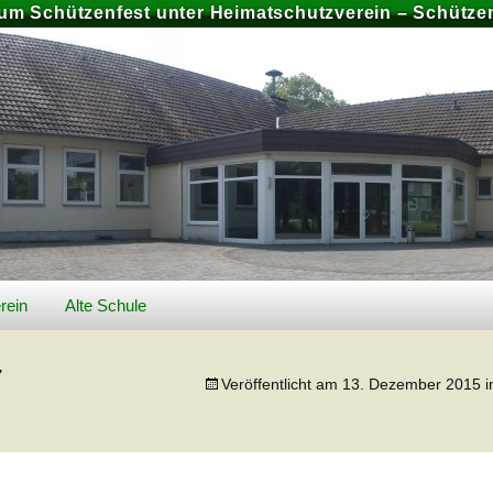
zum Schützenfest unter Heimatschutzverein – Schützen
rein
Alte Schule
026
Geschichte Alte Schule
7
Veröffentlicht am
13. Dezember 2015
i
Bilder
Preise und Buchung
chiv
Schützenfest 2025