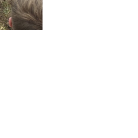
hre
p
n)
hre
hre
e
hre
d
hre
ia