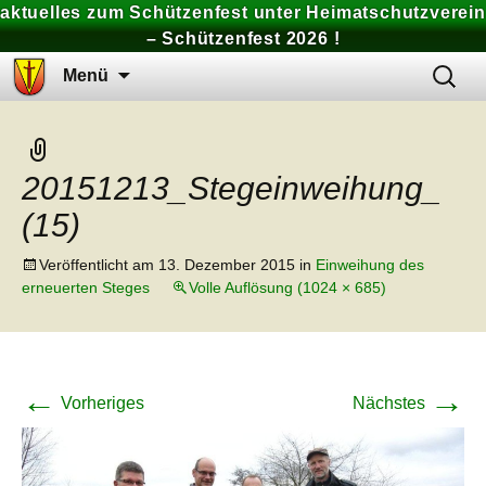
aktuelles zum Schützenfest unter Heimatschutzverein
– Schützenfest 2026 !
Zum
Suchen
Menü
Inhalt
nach:
springen
20151213_Stegeinweihung_
(15)
Veröffentlicht am
13. Dezember 2015
in
Einweihung des
erneuerten Steges
Volle Auflösung (1024 × 685)
←
→
Vorheriges
Nächstes