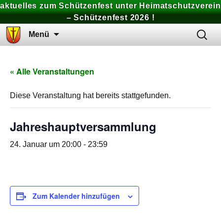
aktuelles zum Schützenfest unter Heimatschutzverein
– Schützenfest 2026 !
Zum
Suchen
Menü
Inhalt
nach:
springen
« Alle Veranstaltungen
Diese Veranstaltung hat bereits stattgefunden.
Jahreshauptversammlung
24. Januar um 20:00
-
23:59
Zum Kalender hinzufügen