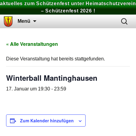
aktuelles zum Schützenfest unter Heimatschutzverein
– Schützenfest 2026 !
Zum
Suchen
Menü
Inhalt
nach:
springen
« Alle Veranstaltungen
Diese Veranstaltung hat bereits stattgefunden.
Winterball Mantinghausen
17. Januar um 19:30
-
23:59
Zum Kalender hinzufügen