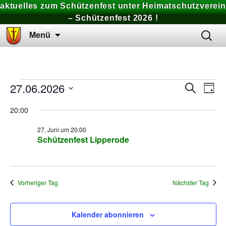
aktuelles zum Schützenfest unter Heimatschutzverein
– Schützenfest 2026 !
Zum
Suchen
Menü
Inhalt
nach:
springen
27.06.2026
Ver
Veranstaltungen
Veran
Suche
Tag
Ans
Datum
Suche
20:00
für
Nav
wählen.
und
27. Juni um 20:00
27.
Schützenfest Lipperode
Ansich
Juni
Naviga
Vorheriger Tag
Nächster Tag
2026
Kalender abonnieren