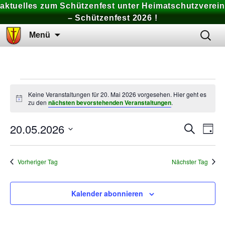
aktuelles zum Schützenfest unter Heimatschutzverein
– Schützenfest 2026 !
Zum
Suchen
Menü
Inhalt
nach:
springen
Veranstaltungen
Keine Veranstaltungen für 20. Mai 2026 vorgesehen. Hier geht es
Hinweis
zu den
nächsten bevorstehenden Veranstaltungen
.
für
20.05.2026
Ver
Veran
Suche
Tag
20.
Ans
Datum
Suche
Nav
wählen.
Vorheriger Tag
Nächster Tag
Mai
und
Ansich
2026
Kalender abonnieren
Naviga