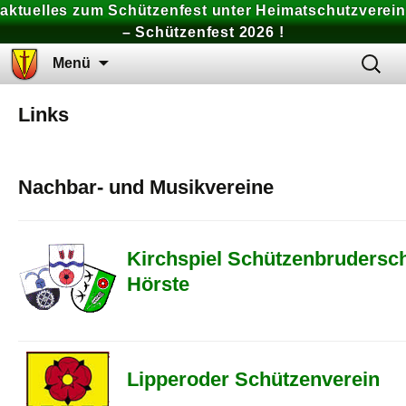
aktuelles zum Schützenfest unter Heimatschutzverein
– Schützenfest 2026 !
Zum
Suchen
Menü
Inhalt
nach:
springen
Links
Nachbar- und Musikvereine
Kirchspiel Schützenbrudersch
Hörste
Lipperoder Schützenverein