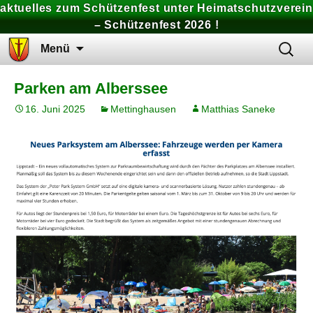
aktuelles zum Schützenfest unter Heimatschutzverein
– Schützenfest 2026 !
Zum
Suchen
Menü
Inhalt
nach:
springen
Parken am Alberssee
16. Juni 2025
Mettinghausen
Matthias Saneke