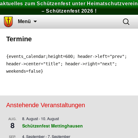
aktuelles zum Schützenfest unter Heimatschutzverein
– Schützenfest 2026 !
Zum
Suchen
Menü
Inhalt
nach:
springen
Termine
{events_calendar;height=600; header->left="prev";
header->center="title"; header->right="next";
weekends=false}
Anstehende Veranstaltungen
8. August
-
10. August
AUG.
8
Schützenfest Mettinghausen
4. September
-
7. September
SEP.