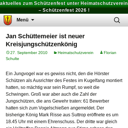
aktuelles zum Schützenfest unter Heimatschutzverein
– Schützenfest 2026 !
Zum
Suchen
Menü
Inhalt
nach:
springen
Jan Schüttemeier ist neuer
Kreisjungschützenkönig
27. September 2010
Heimatschutzverein
Florian
Schulte
Ein Jungvogel war es gewiss nicht, den die Hörster
Schützen als Ausrichter des Festes im Kugelfang montiert
hatten, so mächtig war sein Rumpf, so weit die
Schwingen. Groß war aber auch die Zahl der
Jungschützen, die ans Gewehr traten: 61 Bewerber
hatten sich zum Vogelschießen angemeldet. Der
bisherige König Mark Risse aus Suttrop eröffnete es um
18.45 Uhr mit einem Ehrenschuss. Der dritte war gleich