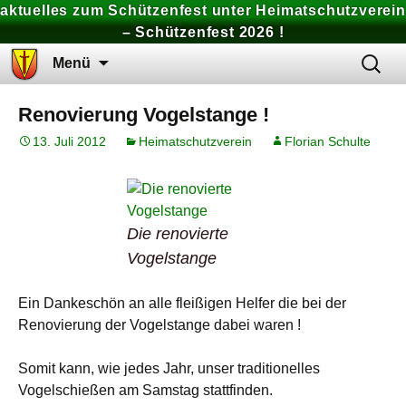
aktuelles zum Schützenfest unter Heimatschutzverein
– Schützenfest 2026 !
Zum
Suchen
Menü
Inhalt
nach:
springen
Renovierung Vogelstange !
13. Juli 2012
Heimatschutzverein
Florian Schulte
Die renovierte
Vogelstange
Ein Dankeschön an alle fleißigen Helfer die bei der
Renovierung der Vogelstange dabei waren !
Somit kann, wie jedes Jahr, unser traditionelles
Vogelschießen am Samstag stattfinden.