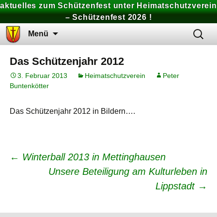
aktuelles zum Schützenfest unter Heimatschutzverein
– Schützenfest 2026 !
Zum
Suchen
Menü
Inhalt
nach:
springen
Das Schützenjahr 2012
3. Februar 2013
Heimatschutzverein
Peter
Buntenkötter
Das Schützenjahr 2012 in Bildern….
Beitrags-
←
Winterball 2013 in Mettinghausen
Unsere Beteiligung am Kulturleben in
Navigation
Lippstadt
→