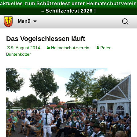
aktuelles zum Schützenfest unter Heimatschutzverein
– Schützenfest 2026 !
Zum
Suchen
Menü
Inhalt
nach:
springen
Das Vogelschiessen läuft
9. August 2014
Heimatschutzverein
Peter
Buntenkötter