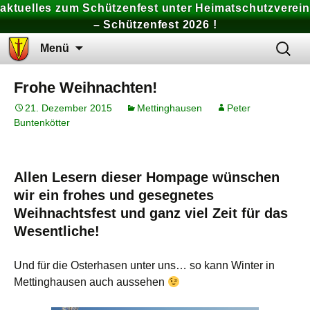
aktuelles zum Schützenfest unter Heimatschutzverein
– Schützenfest 2026 !
Zum
Suchen
Menü
Inhalt
nach:
springen
Frohe Weihnachten!
21. Dezember 2015
Mettinghausen
Peter
Buntenkötter
Allen Lesern dieser Hompage wünschen
wir ein frohes und gesegnetes
Weihnachtsfest und ganz viel Zeit für das
Wesentliche!
Und für die Osterhasen unter uns… so kann Winter in
Mettinghausen auch aussehen