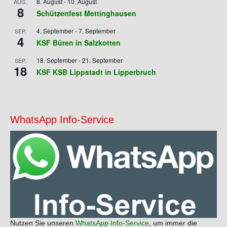
8. August
-
10. August
AUG.
8
Schützenfest Mettinghausen
4. September
-
7. September
SEP.
4
KSF Büren in Salzkotten
18. September
-
21. September
SEP.
18
KSF KSB Lippstadt in Lipperbruch
WhatsApp Info-Service
Nutzen Sie unseren
WhatsApp Info-Service
, um immer die