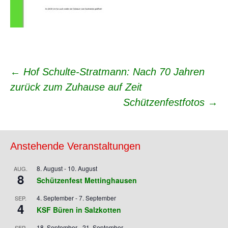
Beitrags-
←
Hof Schulte-Stratmann: Nach 70 Jahren
zurück zum Zuhause auf Zeit
Navigation
Schützenfestfotos
→
Anstehende Veranstaltungen
8. August
-
10. August
AUG.
8
Schützenfest Mettinghausen
4. September
-
7. September
SEP.
4
KSF Büren in Salzkotten
18. September
-
21. September
SEP.