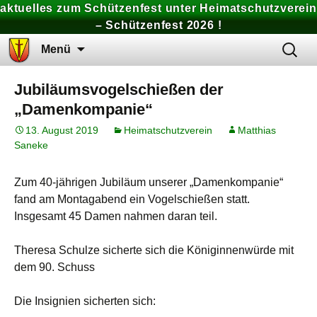
aktuelles zum Schützenfest unter Heimatschutzverein
– Schützenfest 2026 !
Zum
Suchen
Menü
Inhalt
nach:
springen
Jubiläumsvogelschießen der
„Damenkompanie“
13. August 2019
Heimatschutzverein
Matthias
Saneke
Zum 40-jährigen Jubiläum unserer „Damenkompanie“
fand am Montagabend ein Vogelschießen statt.
Insgesamt 45 Damen nahmen daran teil.
Theresa Schulze sicherte sich die Königinnenwürde mit
dem 90. Schuss
Die Insignien sicherten sich: