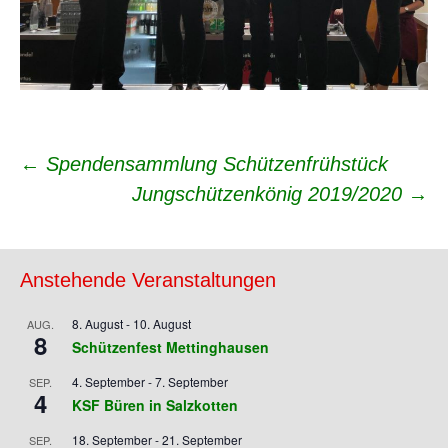
Beitrags-
←
Spendensammlung Schützenfrühstück
Jungschützenkönig 2019/2020
→
Navigation
Anstehende Veranstaltungen
8. August
-
10. August
AUG.
8
Schützenfest Mettinghausen
4. September
-
7. September
SEP.
4
KSF Büren in Salzkotten
18. September
-
21. September
SEP.