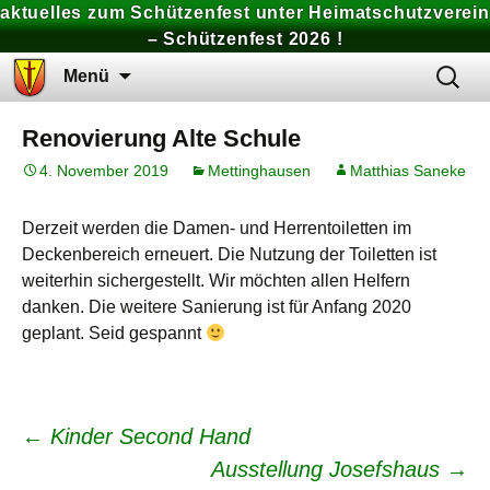
aktuelles zum Schützenfest unter Heimatschutzverein
– Schützenfest 2026 !
Zum
Suchen
Menü
Inhalt
nach:
springen
Renovierung Alte Schule
4. November 2019
Mettinghausen
Matthias Saneke
Derzeit werden die Damen- und Herrentoiletten im
Deckenbereich erneuert. Die Nutzung der Toiletten ist
weiterhin sichergestellt. Wir möchten allen Helfern
danken. Die weitere Sanierung ist für Anfang 2020
geplant. Seid gespannt
Beitrags-
←
Kinder Second Hand
Ausstellung Josefshaus
→