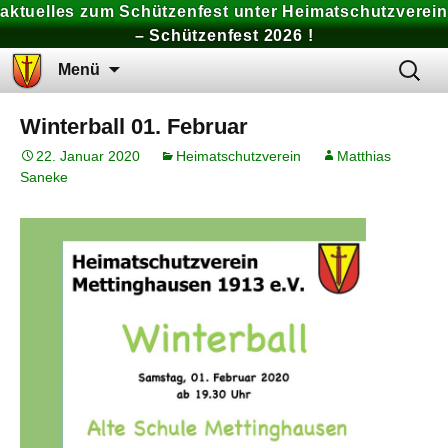
aktuelles zum Schützenfest unter Heimatschutzverein
– Schützenfest 2026 !
Zum
Suchen
Menü
Inhalt
nach:
springen
Winterball 01. Februar
22. Januar 2020
Heimatschutzverein
Matthias
Saneke