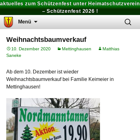
aktuelles zum Schützenfest unter Heimatschutzverein
– Schützenfest 2026 !
Zum
Suchen
Menü
Inhalt
nach:
springen
Weihnachtsbaumverkauf
10. Dezember 2020
Mettinghausen
Matthias
Saneke
Ab dem 10. Dezember ist wieder
Weihnachtsbaumverkauf bei Familie Keimeier in
Mettinghausen!