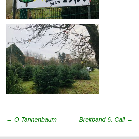
Beitrags-
←
O Tannenbaum
Breitband 6. Call
→
Navigation