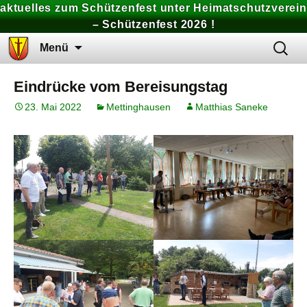
aktuelles zum Schützenfest unter Heimatschutzverein
– Schützenfest 2026 !
Zum
Suchen
Menü
Inhalt
nach:
springen
Eindrücke vom Bereisungstag
23. Mai 2022
Mettinghausen
Matthias Saneke