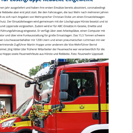
Aktivitäten in der Alten
Bilder
Schule
Schützenfest 2024
cht zum Steg
Montags
ige seit
Schützenfest 2023
Dienstags
Schützenfest 2022
 seit
Mittwochs
Schützenfest 2021
Donnerstags
Schützenfest 2020
Freitag
Schützenfest 2019
Schützenfest 2018
Schützenfest 2017
Schützenfest 2016
Grußwort des Königs
2016
Schützenfest 2015
Grußwort des Königs
Grußwort des Oberst