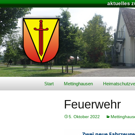
aktuelles 
Zum
Start
Mettinghausen
Heimatschutzve
Inhalt
springen
Video’s
Schützenfest 2
Feuerwehr
Geschichte
Unser aktuelles
Königspaar
5. Oktober 2022
Mettinghaus
Lage & Landschaft
Schützenfest-Ar