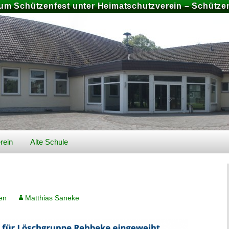
zum Schützenfest unter Heimatschutzverein – Schützen
rein
Alte Schule
026
Geschichte Alte Schule
Bilder
en
Matthias Saneke
Preise und Buchung
chiv
Schützenfest 2025