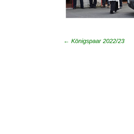
Beitrags-
←
Königspaar 2022/23
Navigation