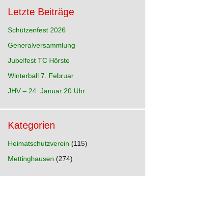
Letzte Beiträge
Schützenfest 2026
Generalversammlung
hre
Jubelfest TC Hörste
p
n)
Winterball 7. Februar
hre
JHV – 24. Januar 20 Uhr
Kategorien
hre
e
Heimatschutzverein
(115)
Mettinghausen
(274)
hre
d
hre
ia