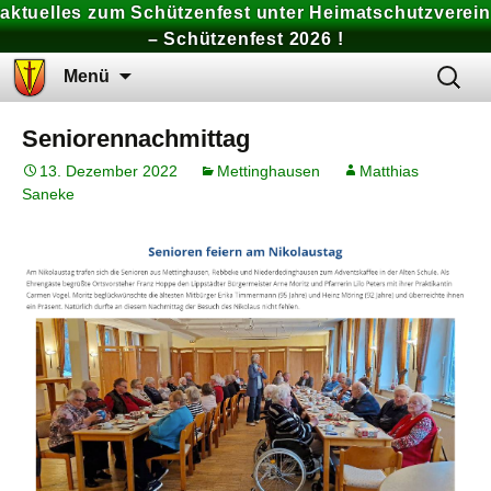
aktuelles zum Schützenfest unter Heimatschutzverein
– Schützenfest 2026 !
Zum
Suchen
Menü
Inhalt
nach:
springen
Seniorennachmittag
13. Dezember 2022
Mettinghausen
Matthias
Saneke