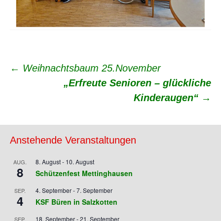
Beitrags-
←
Weihnachtsbaum 25.November
„Erfreute Senioren – glückliche
Navigation
Kinderaugen“
→
Anstehende Veranstaltungen
8. August
-
10. August
AUG.
8
Schützenfest Mettinghausen
4. September
-
7. September
SEP.
4
KSF Büren in Salzkotten
18. September
-
21. September
SEP.