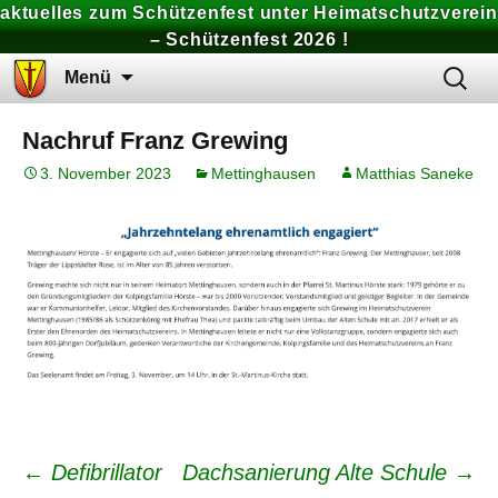
aktuelles zum Schützenfest unter Heimatschutzverein
– Schützenfest 2026 !
Zum
Suchen
Menü
Inhalt
nach:
springen
Nachruf Franz Grewing
3. November 2023
Mettinghausen
Matthias Saneke
Beitrags-
←
Defibrillator
Dachsanierung Alte Schule
→