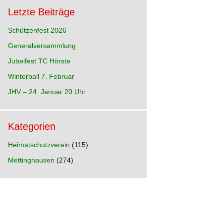
Letzte Beiträge
Schützenfest 2026
Generalversammlung
hre
Jubelfest TC Hörste
p
n)
Winterball 7. Februar
hre
JHV – 24. Januar 20 Uhr
Kategorien
hre
e
Heimatschutzverein
(115)
Mettinghausen
(274)
hre
d
hre
ia