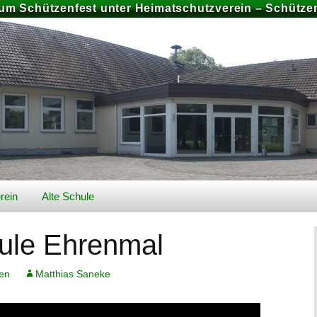
zum Schützenfest unter Heimatschutzverein – Schützen
rein
Alte Schule
026
Geschichte Alte Schule
hule Ehrenmal
Bilder
en
Matthias Saneke
Preise und Buchung
chiv
Schützenfest 2025