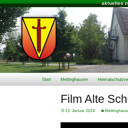
aktuelles 
Zum
Start
Mettinghausen
Heimatschutzve
Inhalt
springen
Video’s
Schützenfest 2
Film Alte Sc
Geschichte
Unser aktuelles
Königspaar
13. Januar 2024
Mettinghaus
Lage & Landschaft
Schützenfest-Ar