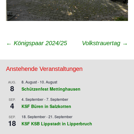
Beitrags-
←
Königspaar 2024/25
Volkstrauertag
→
Navigation
Anstehende Veranstaltungen
8. August
-
10. August
AUG.
8
Schützenfest Mettinghausen
4. September
-
7. September
SEP.
4
KSF Büren in Salzkotten
18. September
-
21. September
SEP.
18
KSF KSB Lippstadt in Lipperbruch