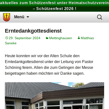
aktuelles zum Schützenfest unter Heimatschutzverein
– Schützenfest 2026 !
Zum
Suchen
Menü
Inhalt
nach:
springen
Erntedankgottesdienst
29. September 2024
Mettinghausen
Matthias
Saneke
Heute konnten wir vor der Alten Schule den
Erntedankgottesdienst unter der Leitung von Pastor
Schöning feiern. Allen die zum Gelingen der Messe
beigetragen haben möchten wir Danke sagen.