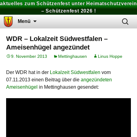
aktuelles zum Schützenfest unter Heimatschutzverein
– Schützenfest 2026 !
Zum
Suchen
Menü
Inhalt
nach:
springen
WDR – Lokalzeit Südwestfalen –
Ameisenhügel angezündet
9. November 2013
Mettinghausen
Linus Hoppe
Der WDR hat in der
Lokalzeit Südwestfalen
vom
07.11.2013 einen Beitrag über die
angezündeten
Ameisenhügel
in Mettinghausen gesendet: