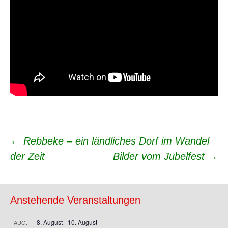
Beitrags-
←
Rebbeke – ein ländliches Dorf im Wandel
der Zeit
Bilder vom Jubelfest
→
Navigation
Anstehende Veranstaltungen
8. August
-
10. August
AUG.