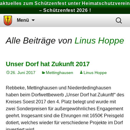
aktuelles zum Schützenfest unter Heimatschutzverein
– Schützenfest 2026 !
Zum
Suchen
Menü
Inhalt
nach:
springen
Alle Beiträge von
Linus Hoppe
Unser Dorf hat Zukunft 2017
26. Juni 2017
Mettinghausen
Linus Hoppe
Rebbeke, Mettinghausen und Niederdedinghausen
haben beim Dorfwettbewerb „Unser Dorf hat Zukunft!“ des
Kreises Soest 2017 den 4. Platz belegt und wurde mit
zwei Sonderpreisen für außergewöhnliches Engagement
geehrt. Insgesamt sind die Ehrungen mit 1650€ Preisgeld
dotiert, welches wieder für verschiedene Projekte im Dorf
investiert wird.